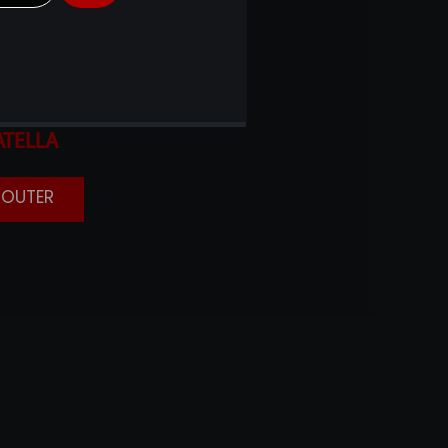
S
ET
ATELLA
AJOUTER