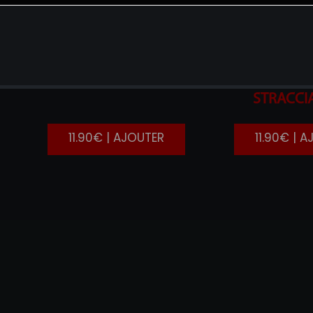
SALMONE
FIGUE
STRACCI
11.90€ | AJOUTER
11.90€ | 