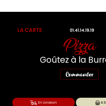
LA CARTE
01.41.14.19.19
Pasta Fres
Des Pasta aussi fr
que gourmande
Commander
En Livraison
A E