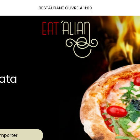
Vou
ca
aîches
s !
mporter