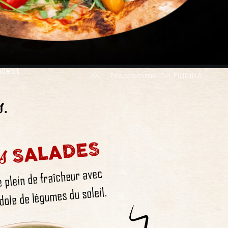
llect
Programme De Fidélité
s.
s
SALADES
e plein de fraîcheur avec
dole de légumes du soleil.