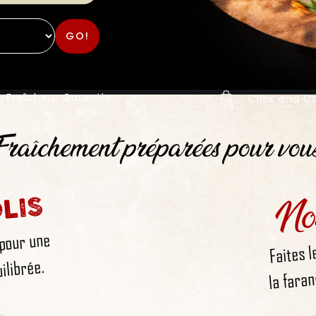
GO!
Fraîcheur Garantie
Click and Co
raîchement préparées pour vou
No
LIS
 pour une
Faites l
la faran
ilibrée.