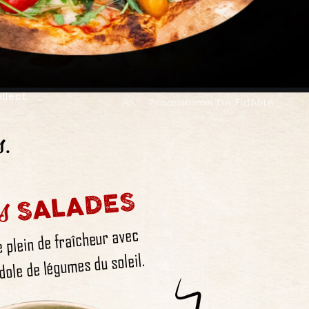
llect
Programme De Fidélité
s.
s
SALADES
e plein de fraîcheur avec
dole de légumes du soleil.