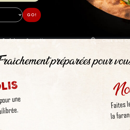
GO!
Fraîcheur Garantie
Click and Co
raîchement préparées pour vou
No
LIS
 pour une
Faites l
la faran
ilibrée.