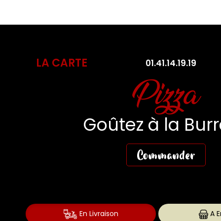
LA CARTE
01.41.14.19.19
Pasta Fres
Des Pasta aussi fr
que gourmande
Commander
En Livraison
A E