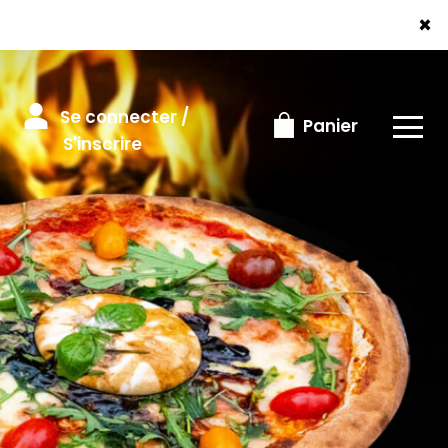
×
Se connecter /
Panier
S'inscrire