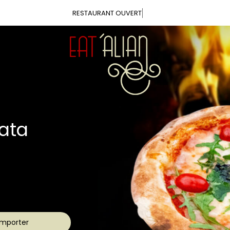
Vous pouvez
ca
aîches
s !
mporter