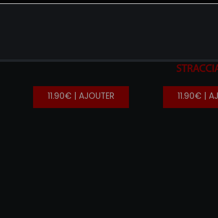
SALMONE
FIGUE
STRACCI
11.90€ | AJOUTER
11.90€ | 