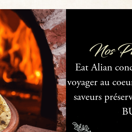
Nos Piz
Eat Alian con
voyager au coeur 
saveurs préserv
B