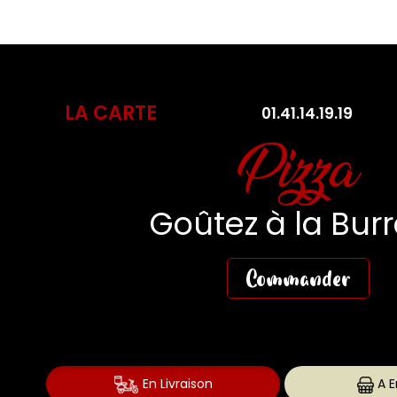
LA CARTE
01.41.14.19.19
Pasta Fres
Des Pasta aussi fr
que gourmande
Commander
En Livraison
A E