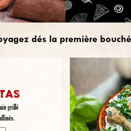
oyagez dés la première bouché
TAS
in grillé
ffinés.