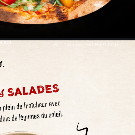
llect
Programme De Fidélité
s.
s
SALADES
e plein de fraîcheur avec
dole de légumes du soleil.