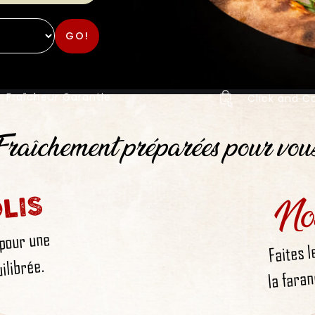
GO!
Fraîcheur Garantie
Click and Co
raîchement préparées pour vou
No
LIS
 pour une
Faites l
la faran
ilibrée.