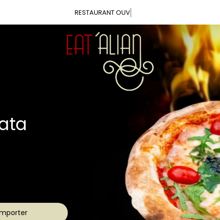
Vous pouvez comman
ca
aîches
s !
mporter