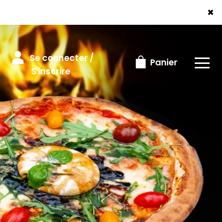
×
Se connecter /
Panier
S'inscrire