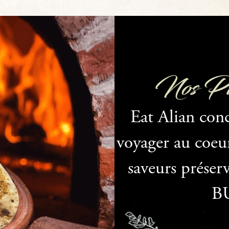
Nos Piz
Eat Alian con
voyager au coeur 
saveurs préserv
B