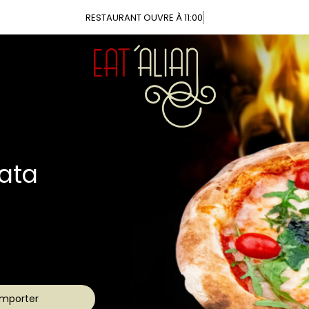
Vous p
ca
aîches
s !
mporter