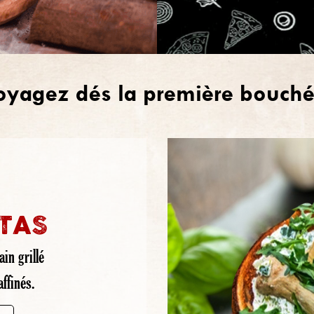
oyagez dés la première bouché
TAS
in grillé
ffinés.