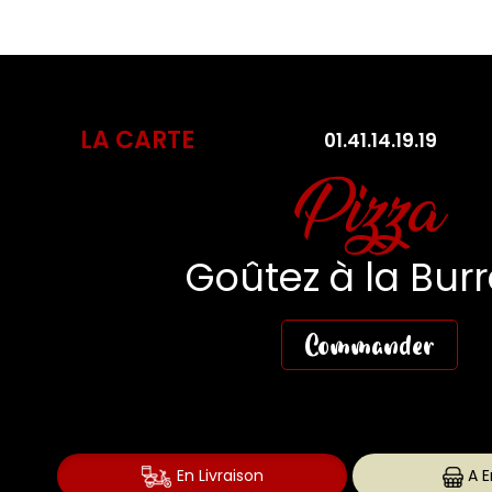
LA CARTE
01.41.14.19.19
Pasta Fres
Des Pasta aussi fr
que gourmande
Commander
En Livraison
A E