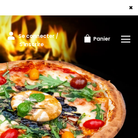
×
Se connecter /
Panier
S'inscrire