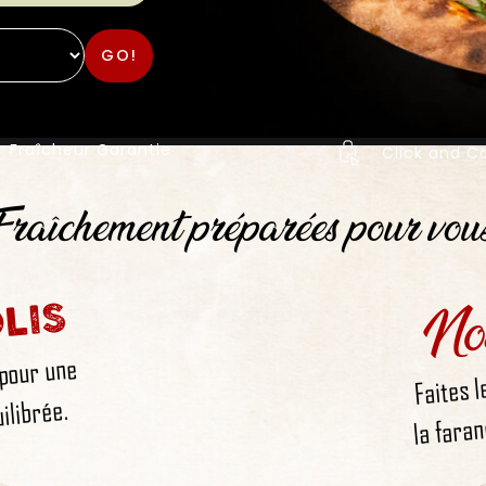
GO!
Fraîcheur Garantie
Click and Co
raîchement préparées pour vou
No
LIS
 pour une
Faites l
la faran
ilibrée.