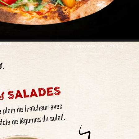
llect
Programme De Fidélité
s.
s
SALADES
e plein de fraîcheur avec
dole de légumes du soleil.