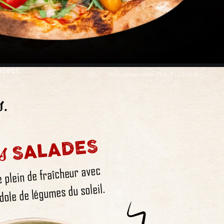
llect
Programme De Fidélité
s.
s
SALADES
e plein de fraîcheur avec
dole de légumes du soleil.