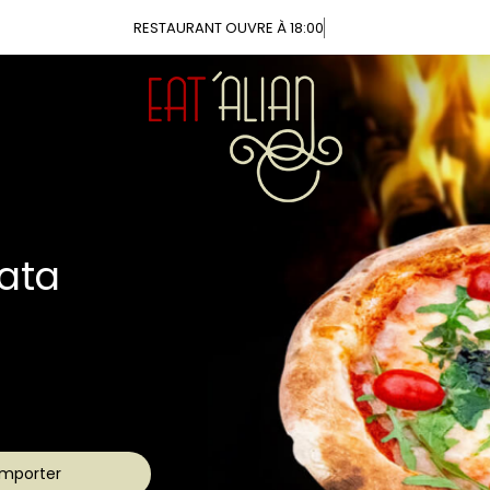
Vou
ca
aîches
s !
mporter