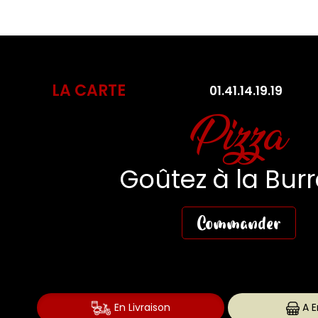
LA CARTE
01.41.14.19.19
Pasta Fres
Des Pasta aussi fr
que gourmande
Commander
En Livraison
A E