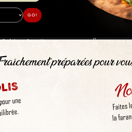
GO!
Fraîcheur Garantie
Click and Co
raîchement préparées pour vou
No
LIS
 pour une
Faites l
la faran
ilibrée.