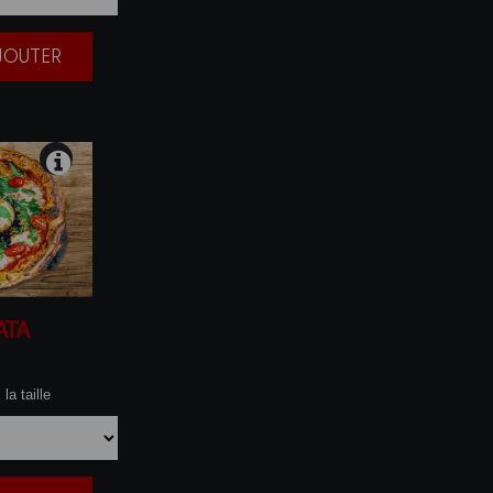
AJOUTER
|
ATA
la taille