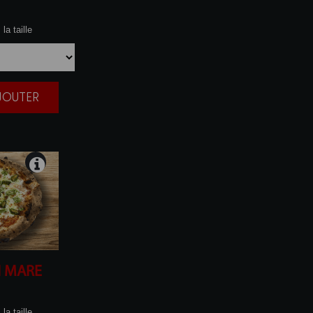
la taille
AJOUTER
|
I MARE
la taille