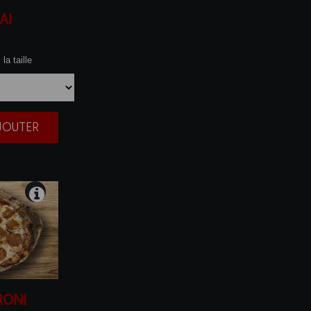
AI
la taille
AJOUTER
|
RONI