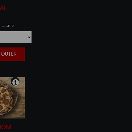
AI
la taille
AJOUTER
|
RONI