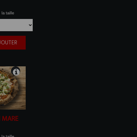
la taille
AJOUTER
|
I MARE
la taille