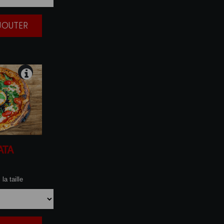
AJOUTER
|
ATA
la taille