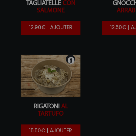
TAGLIATELLE
CON
GNOCCH
SALMONE
ARRAB
12.90€ | AJOUTER
12.50€ | 
RIGATONI
AL
TARTUFO
15.50€ | AJOUTER