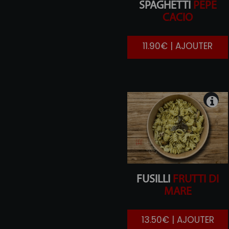
SPAGHETTI
PEPE
CACIO
11.90€ | AJOUTER
FUSILLI
FRUTTI DI
MARE
13.50€ | AJOUTER